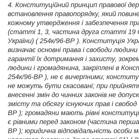
4. Конституційний принцип правової де
встановлення правопорядку, який пови
кожному утвердження і забезпечення пра
(статті 1, 3, частина друга статті 19
України) ( 254к/96-ВР ). Конституція Укра
визначає основні права і свободи людини
гарантії їх дотримання і захисту, зокрем
людини і громадянина, закріплені в Конст
254к/96-ВР ), не є вичерпними; конституц
не можуть бути скасовані; при прийнятт
внесенні змін до чинних законів не допу
змісту та обсягу існуючих прав і свобод
ВР ); громадяни мають рівні конституці
є рівними перед законом (частина перша
ВР ); юридична відповідальність особи м