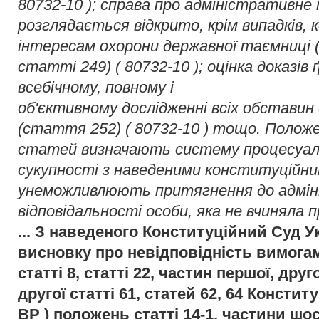
80732-10 ); справа про адміністративн
розглядається відкрито, крім випадків, 
інтересам охорони державної таємниці
статті 249) ( 80732-10 ); оцінка доказів
всебічному, повному і
об'єктивному дослідженні всіх обставин 
(стаття 252) ( 80732-10 ) тощо. Полож
статей визначають систему процесуальн
сукупності з наведеними конституційн
унеможливлюють притягнення до адмін
відповідальності особи, яка не вчиняла 
... З наведеного Конституційний Суд У
висновку про невідповідність вимогам
статті 8, статті 22, частин першої, друг
другої статті 61, статей 62, 64 Конституц
ВР ) положень статті 14-1, частини шос