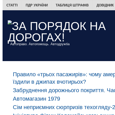
СТАТТІ
ПДР УКРАЇНИ
ТАБЛИЦЯ ШТРАФІВ
ДОВІДНИК
Автоправо. Автопомощь. Автодружба
Правило «трьох пасажирів»: чому амер
їздили в джипах вчотирьох?
Забруднення дорожнього покриття. Час
Автомагазин 1979
Сім неприємних сюрпризів техогляду-