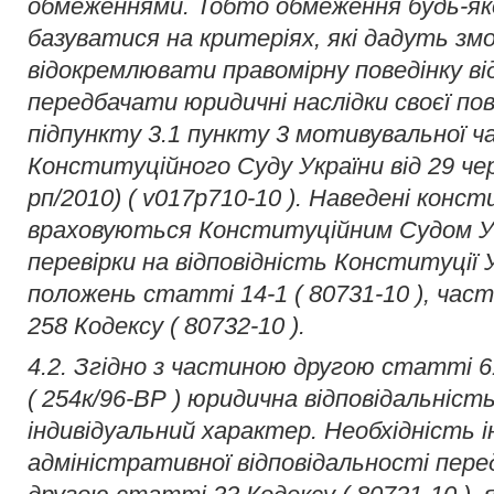
обмеженнями. Тобто обмеження будь-як
базуватися на критеріях, які дадуть змо
відокремлювати правомірну поведінку ві
передбачати юридичні наслідки своєї пов
підпункту 3.1 пункту 3 мотивувальної 
Конституційного Суду України від 29 чер
рп/2010) ( v017p710-10 ). Наведені конст
враховуються Конституційним Судом Ук
перевірки на відповідність Конституції У
положень статті 14-1 ( 80731-10 ), ча
258 Кодексу ( 80732-10 ).
4.2. Згідно з частиною другою статті 6
( 254к/96-ВР ) юридична відповідальніст
індивідуальний характер. Необхідність ін
адміністративної відповідальності пер