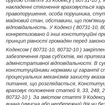
другою статті 33 Кодексу ( 80731-10 ), 
накладенні стягнення враховується хар
правопорушення, особа порушника, ступі
майновий стан, обставини, що пом'як
відповідальність. У Кодексі ( 80731-10, 8
конкретизовано й інші конституційні пр
принцип рівності громадян перед закон
Кодексом ( 80731-10, 80732-10 ) закріпле
забезпечення прав суб'єктів, які притя
адміністративної відповідальності. В с
конституційними нормами ці гарантії
процесуальних механізмів захисту вказа
питання, що розглядається, Конституц
враховує положення статей 9, 33, 248, 2
80732-10 ). За змістом статті 9 Кодексу
винна (умисна або необережна) дія чи бе