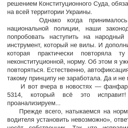
решением Конституционного Суда, обяз
на всей территории Украины.
Однако когда принималось за
национальной полиции, наши законо
попробовать наступить на народный 
инструмент, который не вилы. И дополн
которая практически повторяла ту
неконституционной, норму. Об этом я уже
повторяться. Естественно, автофиксация
такому принципу не заработала. Да и не 
И вот вчера в новостях — фанфары:
5314, который всё это исправит
проанализируем...
Прежде всего, натыкаемся на норму,
водителя установить невозможно», отве
несёт собственник. Так что исправ