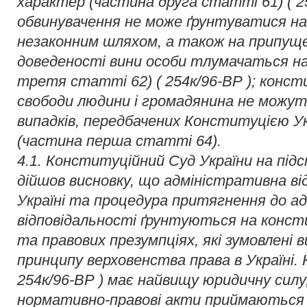
характер (частина друга статті 61) ( 25
обвинувачення не може ґрунтуватися на
незаконним шляхом, а також на припуще
доведеності вини особи тлумачаться на
третя статті 62) ( 254к/96-ВР ); консти
свободи людини і громадянина не можут
випадків, передбачених Конституцією Укр
(частина перша статті 64).
4.1. Конституційний Суд України на під
дійшов висновку, що адміністративна ві
Україні та процедура притягнення до а
відповідальності ґрунтуються на конст
та правових презумпціях, які зумовлені в
принципу верховенства права в Україні. 
254к/96-ВР ) має найвищу юридичну силу,
нормативно-правові акти приймаються 