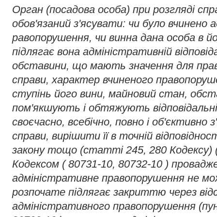
Орган (посадова особа) при розгляді спр
обов'язаний з'ясувати: чи було вчинено
равопорушення, чи винна дана особа в йо
підлягає вона адміністративній відповід
обставини, що мають значення для пра
справи, характер вчиненого правопоруш
ступінь його вини, майновий стан, обст
пом'якшують і обтяжують відповідальні
своєчасно, всебічно, повно і об'єктивно
справи, вирішити її в точній відповідност
закону тощо (статті 245, 280 Кодексу) ( 
Кодексом ( 80731-10, 80732-10 ) провадже
адміністративне правопорушення не мо
розпочате підлягає закриттю через відсу
адміністративного правопорушення (пун