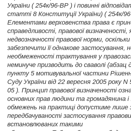
України ( 254к/96-ВР ) і повинні відповід
статті 8 Конституції України) ( 254к/96
Елементами верховенства права є принц
справедливості, правової визначеності, 
недвозначності правової норми, оскільки
забезпечити її однакове застосування, 
необмеженості трактування у правозаст
неминуче призводить до сваволі (абзац д
пункту 5 мотивувальної частини Рішен
Суду України від 22 вересня 2005 року N 
05 ). Принцип правової визначеності оз
основних прав людини та громадянина і
обмежень на практиці допустиме лише 
передбачуваності застосування правови
встановлюваних такими