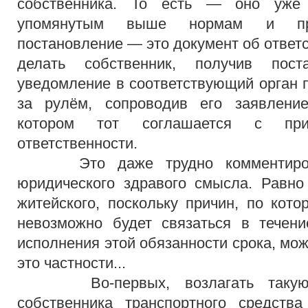
собственника. То есть — оно уже 
упомянутым выше нормам и при
постановление — это документ об ответ
делать собственник, получив пост
уведомление в соответствующий орган п
за рулём, сопроводив его заявлени
котором тот соглашается с пр
ответственности.
Это даже трудно комментирова
юридического здравого смысла. Равно
житейского, поскольку причин, по кот
невозможно будет связаться в течени
исполнения этой обязанности срока, мо
это частности...
Во-первых, возлагать такую о
собственника транспортного средст