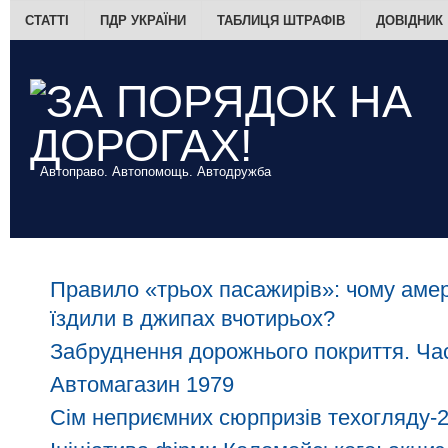
СТАТТІ
ПДР УКРАЇНИ
ТАБЛИЦЯ ШТРАФІВ
ДОВІДНИК
Автоправо. Автопомощь. Автодружба
Правило «трьох пасажирів»: чому амер
їздили в джипах вчотирьох?
Забруднення дорожнього покриття. Час
Автомагазин 1979
Сім неприємних сюрпризів техогляду-