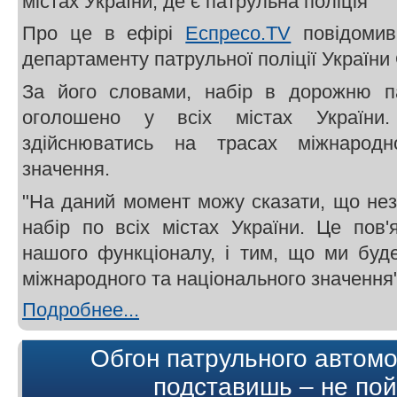
містах України, де є патрульна поліція
Про це в ефірі
Еспресо.TV
повідомив
департаменту патрульної поліції України
За його словами, набір в дорожню п
оголошено у всіх містах України
здійснюватись на трасах міжнародн
значення.
"На даний момент можу сказати, що не
набір по всіх містах України. Це пов
нашого функціоналу, і тим, що ми буд
міжнародного та національного значення"
Подробнее...
Обгон патрульного автомо
подставишь – не по