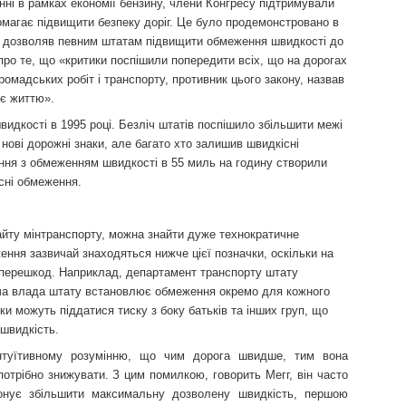
нні в рамках економії бензину, члени Конгресу підтримували
омагає підвищити безпеку доріг. Це було продемонстровано в
ий дозволяв певним штатам підвищити обмеження швидкості до
про те, що «критики поспішили попередити всіх, що на дорогах
громадських робіт і транспорту, противник цього закону, назвав
ує життю».
дкості в 1995 році. Безліч штатів поспішило збільшити межі
 нові дорожні знаки, але багато хто залишив швидкісні
вання з обмеженням швидкості в 55 миль на годину створили
існі обмеження.
йту мінтранспорту, можна знайти дуже технократичне
ення зазвичай знаходяться нижче цієї позначки, оскільки на
перешкод. Наприклад, департамент транспорту штату
вча влада штату встановлює обмеження окремо для кожного
ки можуть піддатися тиску з боку батьків та інших груп, що
 швидкість.
нтуїтивному розумінню, що чим дорога швидше, тим вона
потрібно знижувати. З цим помилкою, говорить Мегг, він часто
понує збільшити максимальну дозволену швидкість, першою