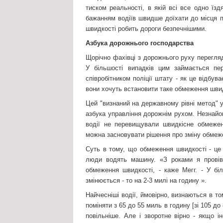
тиском реальності, в якій всі все одно їз
бажанням водіїв швидше доїхати до місця 
швидкості робить дороги безпечнішими.
Азбука дорожнього господарства
Щорічно фахівці з дорожнього руху перегля
У більшості випадків цим займається пе
співробітником поліції штату - як це відбува
вони хочуть встановити таке обмеження швид
Цей "визнаний на державному рівні метод" 
азбука управління дорожнім рухом. Незнайом
водії не перевищували швидкісне обмеже
можна засновувати рішення про зміну обмеже
Суть в тому, що обмеження швидкості - це 
люди водять машину. «З роками я провів
обмеження швидкості, - каже Мегг. - У бі
змінюється - то на 2-3 милі на годину ».
Найчесніші водії, ймовірно, визнаються в 
поміняти з 65 до 55 миль в годину [зі 105 до 
повільніше. Але і зворотне вірно - якщо 