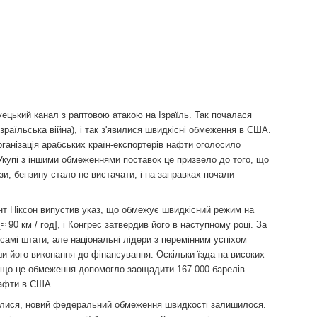
Суецький канал з раптовою атакою на Ізраїль. Так почалася
ізраїльська війна), і так з'явилися швидкісні обмеження в США.
ганізація арабських країн-експортерів нафти оголосило
 Укупі з іншими обмеженнями поставок це призвело до того, що
и, бензину стало не вистачати, і на заправках почали
т Ніксон випустив указ, що обмежує швидкісний режим на
 90 км / год], і Конгрес затвердив його в наступному році. За
самі штати, але національні лідери з перемінним успіхом
ши його виконання до фінансування. Оскільки їзда на високих
 що це обмеження допомогло заощадити 167 000 барелів
нафти в США.
ляглися, новий федеральний обмеження швидкості залишилося.