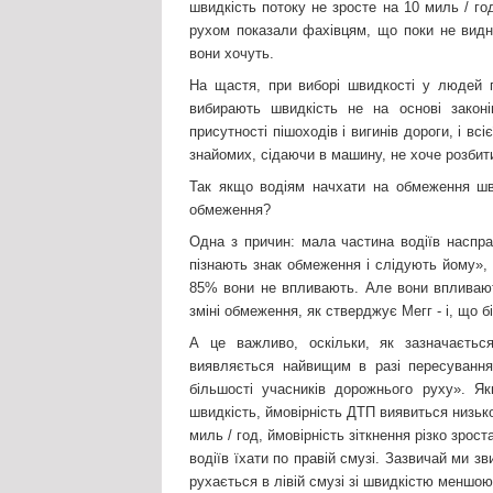
швидкість потоку не зросте на 10 миль / г
рухом показали фахівцям, що поки не видно
вони хочуть.
На щастя, при виборі швидкості у людей п
вибирають швидкість не на основі законів
присутності пішоходів і вигинів дороги, і всі
знайомих, сідаючи в машину, не хоче розбит
Так якщо водіям начхати на обмеження шви
обмеження?
Одна з причин: мала частина водіїв наспр
пізнають знак обмеження і слідують йому», -
85% вони не впливають. Але вони впливают
зміні обмеження, як стверджує Мегг - і, що 
А це важливо, оскільки, як зазначаєтьс
виявляється найвищим в разі пересування
більшості учасників дорожнього руху». Я
швидкість, ймовірність ДТП виявиться низькою
миль / год, ймовірність зіткнення різко зро
водіїв їхати по правій смузі. Зазвичай ми з
рухається в лівій смузі зі швидкістю меншо