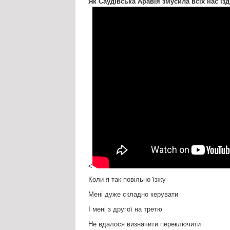
Як Саудівська Аравія змусила всіх нас їзд
<
Коли я так повільно їзжу
Мені дуже складно керувати
І мені з другої на третю
Не вдалося визначити переключити