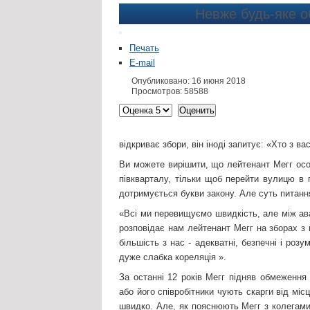
Невже будь-яке 
Печать
E-mail
Опубликовано: 16 июня 2018
Просмотров: 58588
відкриває збори, він іноді запитує: «Хто з 
Ви можете вирішити, що лейтенант Мегг особ
півкварталу, тільки щоб перейти вулицю в 
дотримується букви закону. Але суть питання
«Всі ми перевищуємо швидкість, але між ава
розповідає нам лейтенант Мегг на зборах з
більшість з нас - адекватні, безпечні і роз
дуже слабка кореляція ».
За останні 12 років Мегг підняв обмеження
або його співробітники чують скарги від міс
швидко. Але, як пояснюють Мегг з колегами