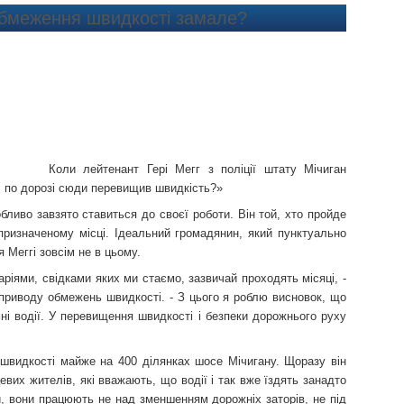
обмеження швидкості замале?
Коли лейтенант Гері Мегг з поліції штату Мічиган
вас по дорозі сюди перевищив швидкість?»
ливо завзято ставиться до своєї роботи. Він той, хто пройде
призначеному місці. Ідеальний громадянин, який пунктуально
 Меггі зовсім не в цьому.
ріями, свідками яких ми стаємо, зазвичай проходять місяці, -
 приводу обмежень швидкості. - З цього я роблю висновок, що
умні водії. У перевищення швидкості і безпеки дорожнього руху
 швидкості майже на 400 ділянках шосе Мічигану. Щоразу він
цевих жителів, які вважають, що водії і так вже їздять занадто
, вони працюють не над зменшенням дорожніх заторів, не під