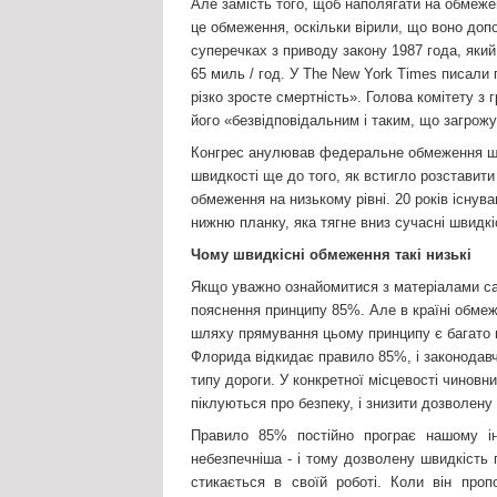
Але замість того, щоб наполягати на обмеже
це обмеження, оскільки вірили, що воно доп
суперечках з приводу закону 1987 года, як
65 миль / год. У The New York Times писали 
різко зросте смертність». Голова комітету з 
його «безвідповідальним і таким, що загрож
Конгрес анулював федеральне обмеження шви
швидкості ще до того, як встигло розставити
обмеження на низькому рівні. 20 років існу
нижню планку, яка тягне вниз сучасні швидк
Чому швидкісні обмеження такі низькі
Якщо уважно ознайомитися з матеріалами са
пояснення принципу 85%. Але в країні обмеж
шляху прямування цьому принципу є багато 
Флорида відкидає правило 85%, і законода
типу дороги. У конкретної місцевості чиновни
піклуються про безпеку, і знизити дозволену
Правило 85% постійно програє нашому і
небезпечніша - і тому дозволену швидкість 
стикається в своїй роботі. Коли він про