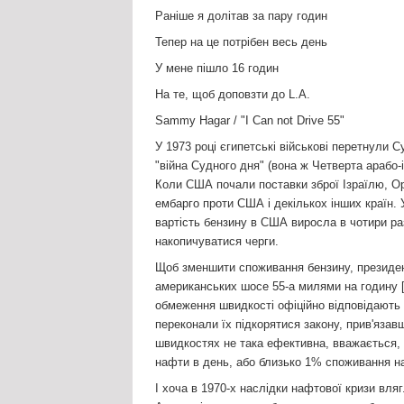
Раніше я долітав за пару годин
Тепер на це потрібен весь день
У мене пішло 16 годин
На те, щоб доповзти до L.A.
Sammy Hagar / "I Can not Drive 55"
У 1973 році єгипетські військові перетнули 
"війна Судного дня" (вона ж Четверта арабо-
Коли США почали поставки зброї Ізраїлю, Ор
ембарго проти США і декількох інших країн.
вартість бензину в США виросла в чотири раз
накопичуватися черги.
Щоб зменшити споживання бензину, президен
американських шосе 55-а милями на годину [≈
обмеження швидкості офіційно відповідають 
переконали їх підкорятися закону, прив'язав
швидкостях не така ефективна, вважається,
нафти в день, або близько 1% споживання 
І хоча в 1970-х наслідки нафтової кризи в