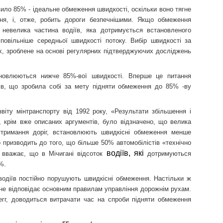
вило 85% - ідеальне обмеження швидкості, оскільки воно тягне
ня, і, отже, робить дороги безпечнішими. Якщо обмеження
невелика частина водіїв, яка дотримується встановленого
повільніше середньої швидкості потоку. Вибір швидкості за
х, зроблене на основі регулярних підтверджуючих досліджень
новлюються нижче 85%-вої швидкості. Вперше це питання
стів, що зробила собі за мету підняти обмеження до 85% -ву
звіту мінтранспорту від 1992 року, «Результати збільшення і
 крім вже описаних аргументів, було відзначено, що велика
 утримання доріг, встановлюють швидкісні обмеження менше
призводить до того, що більше 50% автомобілістів «технічно
водіїв, які
 вважає, що в Мічигані відсоток
дотримуються
%.
одіїв постійно порушують швидкісні обмеження. Настільки ж
не відповідає основним правилам управління дорожнім рухам.
гг, доводиться витрачати час на спроби підняти обмеження