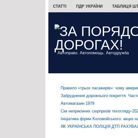
СТАТТІ
ПДР УКРАЇНИ
ТАБЛИЦЯ Ш
Автоправо. Автопомощь. Автодружба
Правило «трьох пасажирів»: чому америк
Забруднення дорожнього покриття. Части
Автомагазин 1979
Сім неприємних сюрпризів техогляду-20
Ініціатива фірми Коломойського: акциз н
ЯК УКРАЇНСЬКА ПОЛІЦІЯ ДТП РАХУВА