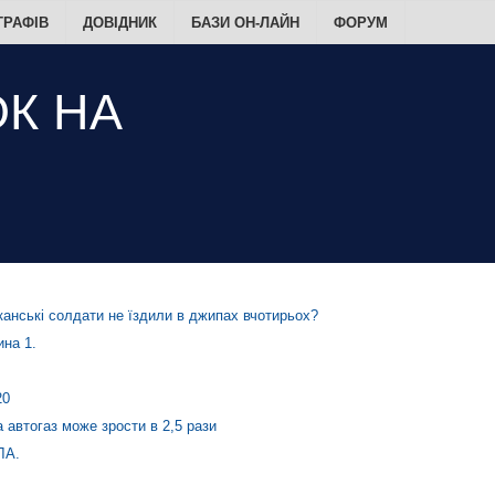
ТРАФІВ
ДОВІДНИК
БАЗИ ОН-ЛАЙН
ФОРУМ
анські солдати не їздили в джипах вчотирьох?
на 1.
20
а автогаз може зрости в 2,5 рази
ЛА.