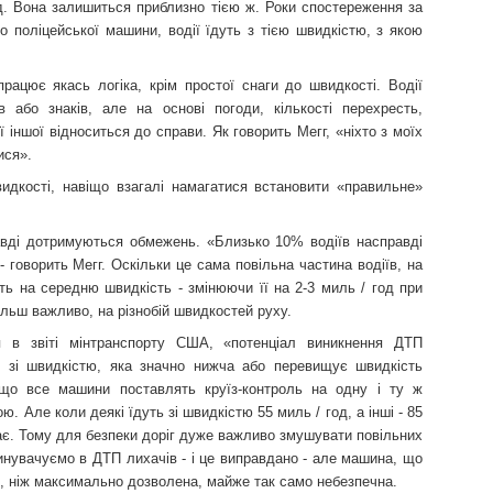
од. Вона залишиться приблизно тією ж. Роки спостереження за
 поліцейської машини, водії їдуть з тією швидкістю, з якою
рацює якась логіка, крім простої снаги до швидкості. Водії
 або знаків, але на основі погоди, кількості перехресть,
єї іншої відноситься до справи. Як говорить Мегг, «ніхто з моїх
ися».
дкості, навіщо взагалі намагатися встановити «правильне»
авді дотримуються обмежень. «Близько 10% водіїв насправді
 говорить Мегг. Оскільки це сама повільна частина водіїв, на
ь на середню швидкість - змінюючи її на 2-3 миль / год при
більш важливо, на різнобій швидкостей руху.
я в звіті мінтранспорту США, «потенціал виникнення ДТП
 зі швидкістю, яка значно нижча або перевищує швидкість
кщо все машини поставлять круїз-контроль на одну і ту ж
. Але коли деякі їдуть зі швидкістю 55 миль / год, а інші - 85
стає. Тому для безпеки доріг дуже важливо змушувати повільних
винувачуємо в ДТП лихачів - і це виправдано - але машина, що
ю, ніж максимально дозволена, майже так само небезпечна.