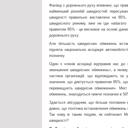
Фахівці з дорожнього руху впевнені, що пра
найменший різнобій швидкостей пересуван
швидкості правильно виставлено на 85%, 
швидкісного режиму, вже не їде набагато 
правилом 85% - це висновок на основі дани
дорожнього руху.
Але більшість швидкісних обмежень вста
підняла національна асоціація автомобілі
позначку.
Один з членів асоціації відправив нас до 
зменшення швидкісних обмежень», в якому,
частина організацій, що відповідають за
значення, що диктується правилом 85%, що 
перевищують швидкісне обмеження». Мегг
обмежень, знаходиться нижче позначки в 50
Здається абсурдним, що більше половини в
дивно, що політика встановлення обмежень 
Так чому ж таким людям, як лейтенант Ме
швидкості?