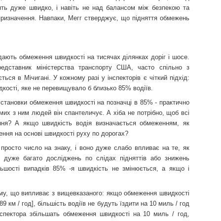
дять дуже швидко, і навіть не над балансом між безпекою та
призначення. Навпаки, Мегг стверджує, що підняття обмежень
дають обмеження швидкості на тисячах ділянках доріг і шосе.
редставник міністерства транспорту США, часто спільно з
ється в Мічигані. У кожному разі у інспекторів є чіткий підхід:
кості, яке не перевищувало б близько 85% водіїв.
установки обмеження швидкості на позначці в 85% - практично
их з ним людей він спантеличує. А хіба не потрібно, щоб всі
ння? А якщо швидкість водія визначається обмеженням, як
ння на основі швидкості руху по дорогах?
просто число на знаку, і воно дуже слабо впливає на те, як
 дуже багато досліджень по слідах підняттів або знижень
льшості випадків 85% -я швидкість не змінюється, а якщо і
тому, що випливає з вищевказаного: якщо обмеження швидкості
89 км / год], більшість водіїв не будуть їздити на 10 миль / год
інспектора збільшать обмеження швидкості на 10 миль / год,