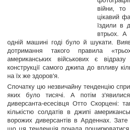
фотографії
війни, то
цікавий фа
їздили в 
втрьох. А 
одній машині годі було й шукати. Вия
дотримання такого правила «трьо
американських військових є відразу
конструкції самого джипа до впливу кі
на їх же здоров'я.
Спочатку цю незвичайну тенденцію спри
яких було тисячі. А потім з'явилис
диверсанта-есесівця Отто Скорцені: та
кількістю солдатів в джипі американс
ворожих диверсантів в Арденнах. Зате 
що ця тенденція почала поширюватися і