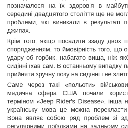
позначалося на їх здоров'я в майбу
середині двадцятого століття ще не могла
проблеми, які виникали в результаті п
джипах.
Крім того, якщо посадити ззаду двох п
спорядженням, то ймовірність того, що о
удару об горбик, набагато вища, ніж я
сидінні їхав сам. В останньому випадку 
прийняти зручну позу на сидінні і не злеті
Саме через такі «польоти» військов
медична сфера США почали користу
терміном «Jeep Rider's Disease», інша н
українську мова це можна перекласти
Вона являє собою ряд проблем зі здо
регулярними поїздками на задньому сид