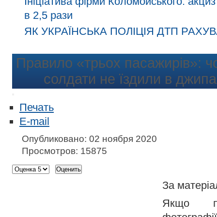
Ініціатива фірми Коломойського: акциз
в 2,5 рази
ЯК УКРАЇНСЬКА ПОЛІЦІЯ ДТП РАХУВ
Правило «трьох пасажирів»: ч
солдати не їздили в джип
Печать
E-mail
Опубликовано: 02 ноября 2020
Просмотров: 15875
За матері
Якщо пе