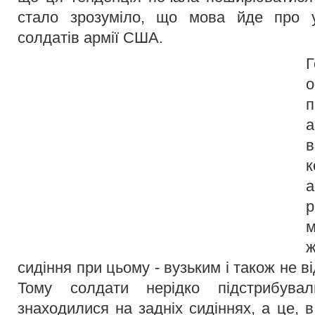
стало зрозуміло, що мова йде про 
солдатів армії США.
а
в
а
р
сидіння при цьому - вузьким і також не 
Тому солдати нерідко підстрибува
знаходилися на задніх сидіннях, а це, в