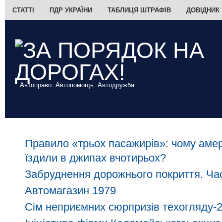
СТАТТІ
ПДР УКРАЇНИ
ТАБЛИЦЯ ШТРАФІВ
ДОВІДНИК
Автоправо. Автопомощь. Автодружба
Правило «трьох пасажирів»: чому амер
їздили в джипах вчотирьох?
Забруднення дорожнього покриття. Час
Автомагазин 1979
Сім неприємних сюрпризів техогляду-