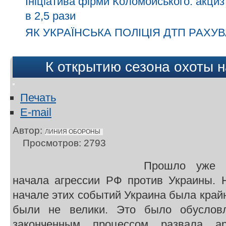
Ініціатива фірми Коломойського: акциз
в 2,5 рази
ЯК УКРАЇНСЬКА ПОЛІЦІЯ ДТП РАХУВ
К открытию сезона охоты н
Печать
E-mail
Автор:
ЛИНИЯ ОБОРОНЫ
Просмотров: 2793
Прошло уже 
начала агрессии РФ против Украины. Н
начале этих событий Украина была кра
были не велики. Это было обуслов
законченным процессом развала а