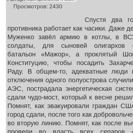
Просмотров: 2430
Спустя два г
противника работает как часики. Даже де
Муженко завёл армию в котлы, в В
солдаты, для сыновей олигархов 
батальон «Мажор», а проклятый Шо
Конституцию, чтобы посадить Захарч
Раду. В общем-то, адекватные люди 
отключения одного полуострова случил
АЭС, пострадала энергетическая сист
сдали чудо-мост, который к весне реш
Помнят, как эвакуировали граждан СШ
город сдали, после того как добровольч
во вторую линию. Помнят, как после в
провели во власть всех сепаров 