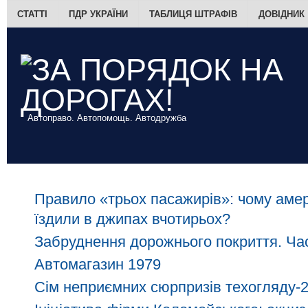
СТАТТІ
ПДР УКРАЇНИ
ТАБЛИЦЯ ШТРАФІВ
ДОВІДНИК
Автоправо. Автопомощь. Автодружба
Правило «трьох пасажирів»: чому амер
їздили в джипах вчотирьох?
Забруднення дорожнього покриття. Час
Автомагазин 1979
Сім неприємних сюрпризів техогляду-