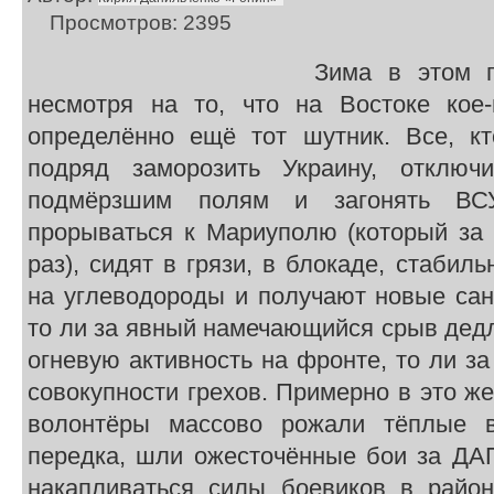
Просмотров: 2395
Зима в этом г
несмотря на то, что на Востоке кое
определённо ещё тот шутник. Все, к
подряд заморозить Украину, отключи
подмёрзшим полям и загонять ВС
прорываться к Мариуполю (который за 
раз), сидят в грязи, в блокаде, стабил
на углеводороды и получают новые сан
то ли за явный намечающийся срыв дедла
огневую активность на фронте, то ли за
совокупности грехов. Примерно в это ж
волонтёры массово рожали тёплые 
передка, шли ожесточённые бои за ДАП
накапливаться силы боевиков в райо