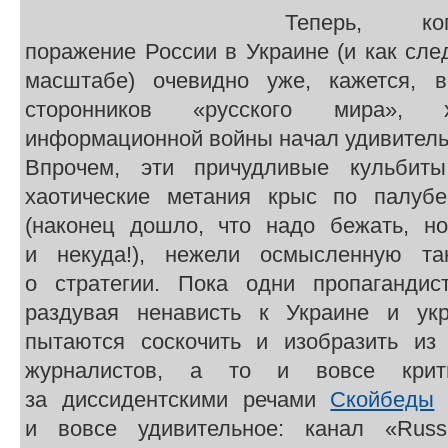
Теперь, ког
поражение России в Украине (и как сл
масштабе) очевидно уже, кажется, в
сторонников «русского мира», х
информационной войны начал удивитель
Впрочем, эти причудливые кульбит
хаотические метания крыс по палубе
(наконец дошло, что надо бежать, н
и некуда!), нежели осмысленную та
о стратегии. Пока одни пропагандис
раздувая ненависть к Украине и укр
пытаются соскочить и изобразить из
журналистов, а то и вовсе крит
за диссидентскими речами
Скойбеды
и
и вовсе удивительное: канал «Rus