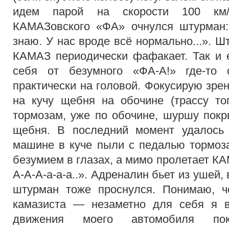
идем парой на скорости 100 км/
КАМАЗовского «ФА» очнулся штурман:
знаю. У нас вроде всё нормально...». Ш
КАМАЗ периодически фафакает. Так и 
себя от безумного «ФА-А!» где-то 
практически на головой. Фокусирую зре
на кучу щебня на обочине (трассу то
тормозам, уже по обочине, шуршу пок
щебня. В последний момент удалось
машине в куче пыли с педалью тормоза
безумием в глазах, а мимо пролетает К
А-А-А-а-а-а..». Адреналин бьет из ушей,
штурман тоже проснулся. Понимаю, 
камазиста — незаметно для себя я в
движения моего автомобиля пока