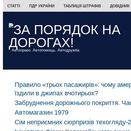
СТАТТІ
ПДР УКРАЇНИ
ТАБЛИЦЯ ШТРАФІВ
ДОВІДНИК
Автоправо. Автопомощь. Автодружба
Правило «трьох пасажирів»: чому амер
їздили в джипах вчотирьох?
Забруднення дорожнього покриття. Час
Автомагазин 1979
Сім неприємних сюрпризів техогляду-