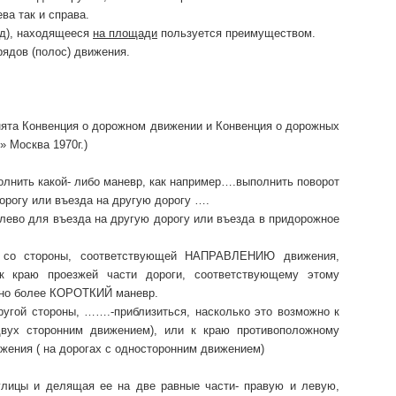
ва так и справа.
ед), находящееся
на площади
пользуется преимуществом.
ядов (полос) движения.
инята Конвенция о дорожном движении и Конвенция о дорожных
» Москва 1970г.)
лнить какой- либо маневр, как например….выполнить поворот
орогу или въезда на другую дорогу ….
лево для въезда на другую дорогу или въезда в придорожное
 со стороны, соответствующей НАПРАВЛЕНИЮ движения,
 к краю проезжей части дороги, соответствующему этому
но более КОРОТКИЙ маневр.
угой стороны, …….-приблизиться, насколько это возможно к
х сторонним движением), или к краю противоположному
жения ( на дорогах с односторонним движением)
улицы и делящая ее на две равные части- правую и левую,