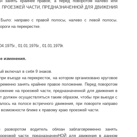
н занять крайнее правое, а перед поворотом налево или
 НА ПРОЕЗЖЕЙ ЧАСТИ, ПРЕДНАЗНАЧЕННОЙ ДЛЯ ДВИЖЕНИЯ
Было: направо с правой полосы, налево с левой полосы.
ороги на перекрестке.
1975г., 01.01.1976г., 01.01.1979г.
ые изменения.
ый включал в себя 9 знаков.
ри въезде на перекресток, на котором организовано круговое
овременно занять крайнее правое положение. Перед поворотом
ложение на проезжей части, предназначенной для движения в
от должен осуществляться таким образом, чтобы при выезде с
залось на полосе встречного движения, при повороте направо
 возможности ближе к правому краю проезжей части.
 разворотом водитель обязан заблаговременно занять
проезжей части, предназначенНОЙ для движения в данном