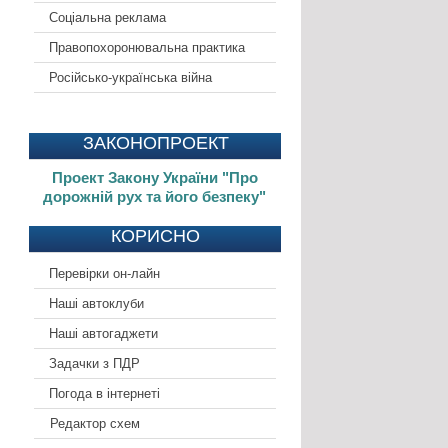
Соціальна реклама
Правопохоронювальна практика
Російсько-українська війна
ЗАКОНОПРОЕКТ
Проект Закону України "Про
дорожній рух та його безпеку"
КОРИСНО
Перевірки он-лайн
Наші автоклуби
Наші автогаджети
Задачки з ПДР
Погода в інтернеті
Редактор схем