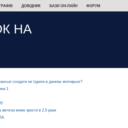
ТРАФІВ
ДОВІДНИК
БАЗИ ОН-ЛАЙН
ФОРУМ
анські солдати не їздили в джипах вчотирьох?
на 1.
20
а автогаз може зрости в 2,5 рази
ЛА.