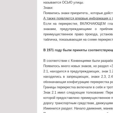
называется ОСЬЮ улицы.
Знаки:
Появились знаки приоритета., которые дейст
А также появляется впервые информация о т
Если на перекрестке, ВКЛЮЧАЮЩЕМ главн
знаками, предупреждающими о приближ
преимущественное право проезда, устано
табличка, показывающая на схеме перекре
В 1971 году были приняты соответствую
В соответствии с Конвенциями были разрабо
Появилось много новых знаков, но раздел «З
2.1, находился в предупреждающих, знак 1.2
находились в запрещающих, знаки 2.3, 2.4
обозначающая конфигурацию перекрестка ра
Границы перекрестка включали в себя и тро
Знак 2.1 имел следующее толкование: Пере
которой предоставлено преимущественное п
дорогу транспортным средствам, движущимс
Изменился раздел: Начало движения, манев