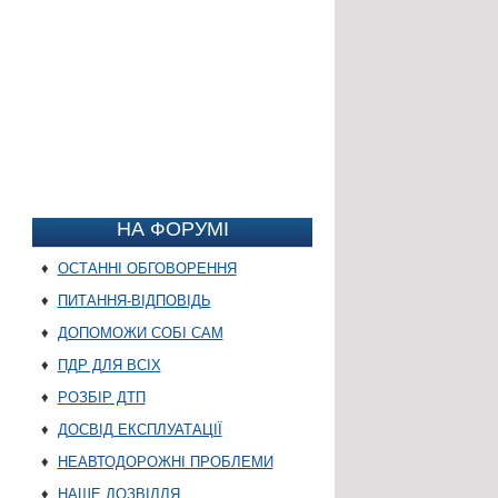
НА ФОРУМІ
♦
ОСТАННІ ОБГОВОРЕННЯ
♦
ПИТАННЯ-ВІДПОВІДЬ
♦
ДОПОМОЖИ СОБІ САМ
♦
ПДР ДЛЯ ВСІХ
♦
РОЗБІР ДТП
♦
ДОСВІД ЕКСПЛУАТАЦІЇ
♦
НЕАВТОДОРОЖНІ ПРОБЛЕМИ
♦
НАШЕ ДОЗВІЛЛЯ