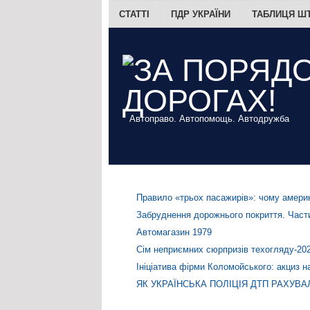
СТАТТІ
ПДР УКРАЇНИ
ТАБЛИЦЯ Ш
Автоправо. Автопомощь. Автодружба
Правило «трьох пасажирів»: чому америк
Забруднення дорожнього покриття. Части
Автомагазин 1979
Сім неприємних сюрпризів техогляду-20
Ініціатива фірми Коломойського: акциз н
ЯК УКРАЇНСЬКА ПОЛІЦІЯ ДТП РАХУВА