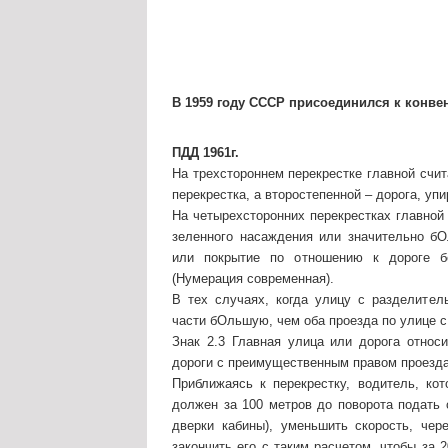
В 1959 году СССР присоединился к конве
ПДД 1961г.
На трехстороннем перекрестке главной счи
перекрестка, а второстепенной – дорога, у
На четырехсторонних перекрестках главной
зеленного насаждения или значительно бО
или покрытие по отношению к дороге бе
(Нумерация современная).
В тех случаях, когда улицу с разделите
части бОльшую, чем оба проезда по улице с
Знак 2.3 Главная улица или дорога относ
дороги с преимущественным правом проезда
Приближаясь к перекрестку, водитель, кот
должен за 100 метров до поворота подать 
дверки кабины), уменьшить скорость, чер
закончить его с таким расчетом, чтобы за 