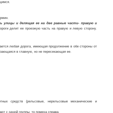
щимся.
ермин.
ль улицы и делящая ее на две равные части- правую и
роги делит ее проезжую часть на правую и левую сторону.
тается любая дорога, имеющая продолжение в обе стороны от
пирающаяся в главную, но не пересекающая ее.
ртных средств (рельсовые, нерельсовые механические и
ют с одной группы, то помеха справа.