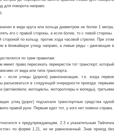
яд для поворота направо.
ы.
означен в виде круга или кольца диаметром не более 1 метра,
ять его с правой стороны, а если более, то с левой стороны.
 стороной по кольцу, против хода часовой стрелки. При этом
е в ближайшую улицу направо, а левые ряды – двигающие в
ествлялся по трем правилам:
 имеет право пересекать перекресток тот транспорт, который
ависимо от вида или типа транспорта.
 – если улицы (дороги) равнозначащие, т.е. когда первое
ны разъезжаться в следующей очередности проезда: первыми
ми (автомобили, мотоциклы, мотороллеры и мопеды), третьими
чащих улиц (дорог) подъехали транспортные средства одной
вило правой руки. Первым едет тот, у кого нет помехи справа.
 относился к предупреждающим, 2.3 к указательным Табличка
есток» по форме 1.21, но не равнозначный. Знак проезд без