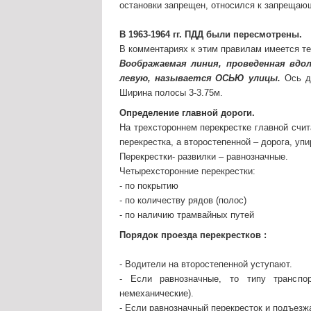
остановки запрещен, относился к запрещаю
В 1963-1964 гг. ПДД были пересмотрены.
В комментариях к этим правилам имеется т
Воображаемая линия, проведенная вдо
левую, называется ОСЬЮ улицы.
Ось до
Ширина полосы 3-3.75м.
Определение главной дороги.
На трехстороннем перекрестке главной счи
перекрестка, а второстепенной – дорога, у
Перекрестки- развилки – равнозначные.
Четырехсторонние перекрестки:
- по покрытию
- по количеству рядов (полос)
- по наличию трамвайных путей
Порядок проезда перекрестков :
- Водители на второстепенной уступают.
- Если равнозначные, то типу транспо
немеханические).
- Если равнозначный перекресток и подъезжа