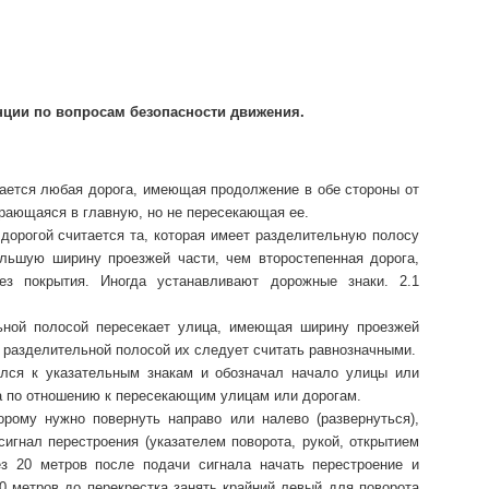
нции по вопросам безопасности движения.
тается любая дорога, имеющая продолжение в обе стороны от
пирающаяся в главную, но не пересекающая ее.
 дорогой считается та, которая имеет разделительную полосу
льшую ширину проезжей части, чем второстепенная дорога,
з покрытия. Иногда устанавливают дорожные знаки. 2.1
льной полосой пересекает улица, имеющая ширину проезжей
 разделительной полосой их следует считать равнозначными.
ился к указательным знакам и обозначал начало улицы или
 по отношению к пересекающим улицам или дорогам.
орому нужно повернуть направо или налево (развернуться),
сигнал перестроения (указателем поворота, рукой, открытием
ез 20 метров после подачи сигнала начать перестроение и
20 метров до перекрестка занять крайний левый для поворота