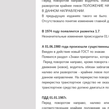
Перед поворотом направо водитель обяза
разворотом крайнее левое ПОЛОЖЕНИЕ
В ДАННОМ НАПРАВЛЕНИИ.
В предыдущих изданиях такого не было. 
Отсутствовало понятие изменение главной д
В 1974 году появляется разметка 1.7
.
Незначительные изменения происходили 01.04.
А 01.06.1980 года произошли существенн
Введен в действие новый ГОСТ по знакам.
Появился раздел «Знаки приоритета», котор
Перед поворотом направо, кроме поворота п
движение (новое), водитель обязан заблаг
налево или разворотом - крайнее левое по
данном направлении. На перекрестке повор
перекрестка транспортное средство не ока
транспортное средство должно двигаться по
ПДД 01.01.1987г.
Перед поворотом направо, налево или
соответствующее крайнее положение на 