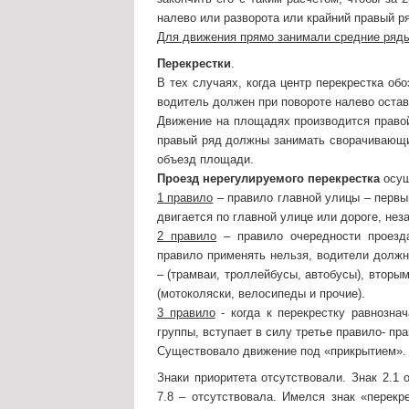
налево или разворота или крайний правый р
Для движения прямо занимали средние ряд
Перекрестки
.
В тех случаях, когда центр перекрестка об
водитель должен при повороте налево оставл
Движение на площадях производится правой
правый ряд должны занимать сворачивающи
объезд площади.
Проезд нерегулируемого перекрестка
осущ
1 правило
– правило главной улицы – первым
двигается по главной улице или дороге, нез
2 правило
– правило очередности проезда
правило применять нельзя, водители долж
– (трамваи, троллейбусы, автобусы), вторы
(мотоколяски, велосипеды и прочие).
3 правило
- когда к перекрестку равнозна
группы, вступает в силу третье правило- пра
Существовало движение под «прикрытием».
Знаки приоритета отсутствовали. Знак 2.1
7.8 – отсутствовала. Имелся знак «перекр