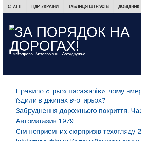
СТАТТІ
ПДР УКРАЇНИ
ТАБЛИЦЯ ШТРАФІВ
ДОВІДНИК
Автоправо. Автопомощь. Автодружба
Правило «трьох пасажирів»: чому амер
їздили в джипах вчотирьох?
Забруднення дорожнього покриття. Час
Автомагазин 1979
Сім неприємних сюрпризів техогляду-