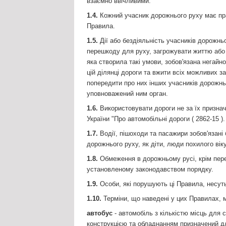
взаємно ввічливими.
1.4.
Кожний учасник дорожнього руху має пра
Правила.
1.5.
Дії або бездіяльність учасників дорожньо
перешкоду для руху, загрожувати життю або 
яка створила такі умови, зобов'язана негайн
цій ділянці дороги та вжити всіх можливих 
попередити про них інших учасників дорожньо
уповноважений ним орган.
1.6.
Використовувати дороги не за їх призна
України "Про автомобільні дороги ( 2862-15 ).
1.7.
Водії, пішоходи та пасажири зобов'язані
дорожнього руху, як діти, люди похилого віку
1.8.
Обмеження в дорожньому русі, крім пер
установленому законодавством порядку.
1.9.
Особи, які порушують ці Правила, несуть
1.10.
Терміни, що наведені у цих Правилах, 
автобус
- автомобіль з кількістю місць для 
конструкцією та обладнанням призначений дл