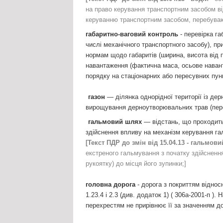
на право керування транспортним засобом від
керуванню транспортним засобом, перебуваю
габаритно-ваговий контроль
- перевірка га
числі механічного транспортного засобу), пр
нормам щодо габаритів (ширина, висота від 
навантаження (фактична маса, осьове навант
порядку на стаціонарних або пересувних пун
газон
— ділянка однорідної території із де
вирощування дерноутворювальних трав (пере
гальмовий шлях
— відстань, що проходить
здійснення впливу на механізм керування га
[Текст ПДР до змін від 15.04.13 - гальмов
екстреного гальмування з початку здійснен
рукоятку) до місця його зупинки;]
головна дорога
- дорога з покриттям відносн
1.23.4 і 2.3 (див. додаток 1) ( 306а-2001-п )
перехрестям не прирівнює її за значенням д