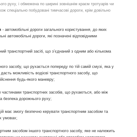
ого руху, і обмежена по ширині зовнішнім краєм тротуарів чи
кож спеціально побудовані тимчасові дороги, крім довільно
я
- автомобільні дороги загального користування, до яких
ьні автомобільні дороги, які позначені відповідними
ий транспортний засіб, що з’єднаний з одним або кількома
ного засобу, що рухається попереду по тій самій смузі, яка у
 дасть можливість водієві транспортного засобу, що
дійснення будь-якого маневру;
и частинами транспортних засобів, що рухаються, або між
на безпека дорожнього руху;
одій має змогу безпечно керувати транспортним засобом та
х умовах;
тним засобом іншого транспортного засобу, яке не належить