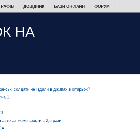
ТРАФІВ
ДОВІДНИК
БАЗИ ОН-ЛАЙН
ФОРУМ
анські солдати не їздили в джипах вчотирьох?
на 1.
20
а автогаз може зрости в 2,5 рази
ЛА.