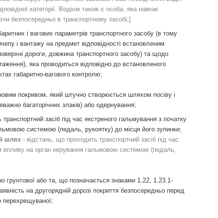
повідної категорії. Водієм також є особа, яка навчає
чи безпосередньо в транспортному засобі;]
баритних і вагових параметрів транспортного засобу (в тому
ичепу і вантажу на предмет відповідності встановленим
поверхні дороги, довжина транспортного засобу) та щодо
аження), яка проводиться відповідно до встановленого
ктах габаритно-вагового контролю;
рновим покривом, який штучно створюється шляхом посіву і
важно багаторічних злаків) або одернування;
 транспортний засіб під час екстреного гальмування з початку
льмовою системою (педаль, рукоятку) до місця його зупинки;
ий шлях
- відстань, що проходить транспортний засіб під час
ня впливу на орган керування гальмовою системою (педаль,
о грунтової або та, що позначається знаками 1.22, 1.23.1-
. Наявність на другорядній дорозі покриття безпосередньо перед
о перехрещуваної;