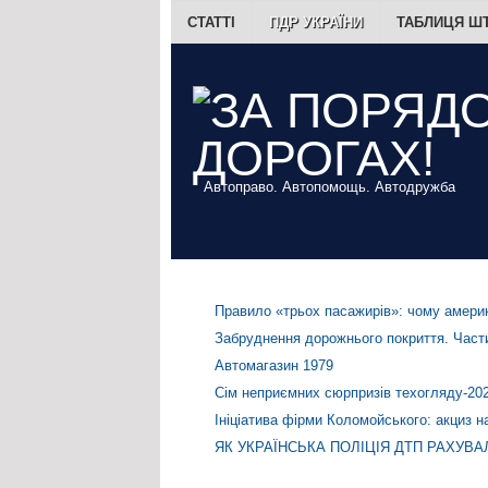
СТАТТІ
ПДР УКРАЇНИ
ТАБЛИЦЯ Ш
Автоправо. Автопомощь. Автодружба
Правило «трьох пасажирів»: чому америк
Забруднення дорожнього покриття. Части
Автомагазин 1979
Сім неприємних сюрпризів техогляду-20
Ініціатива фірми Коломойського: акциз н
ЯК УКРАЇНСЬКА ПОЛІЦІЯ ДТП РАХУВА