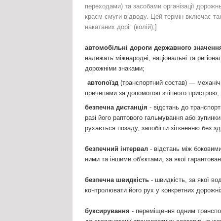
переходами) та засобами організації дорожнь
краєм смуги відводу. Цей термін включає та
накатаних доріг (колій);]
автомобільні дороги державного значенн
належать міжнародні, національні та регіонал
дорожніми знаками;
автопоїзд
(транспортний состав) — механічн
причепами за допомогою зчіпного пристрою;
безпечна дистанція
- відстань до транспорт
разі його раптового гальмування або зупинки
рухається позаду, запобігти зіткненню без з
безпечний інтервал
- відстань між боковим
ними та іншими об'єктами, за якої гарантова
безпечна швидкість
- швидкість, за якої в
контролювати його рух у конкретних дорожні
буксирування
- переміщення одним транспор