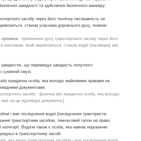
езпечної швидкості та здійснення безпечного маневру;
спортного засобу через його технічну несправність чи
еревозиться, станом учасника дорожнього руху, появою
а зупинка
- припинення руху транспортного засобу через його
ся вантажем, який перевозиться, станом водія (пасажира) або
із швидкістю, що перевищує швидкість попутного
 суміжній смузі;
або юридична особа, яка володіє майновими правами на
дповідними документами;
ранспортного засобу - фізична або юридична особа, яка володіє
має на це відповідні документи;]
бом і має посвідчення водія (посвідчення тракториста-
ування транспортним засобом, тимчасовий талон на право
 категорії. Водієм також є особа, яка навчає керуванню
редньо в транспортному засобі;
оба, яка керує транспортним засобом і має посвідчення водія