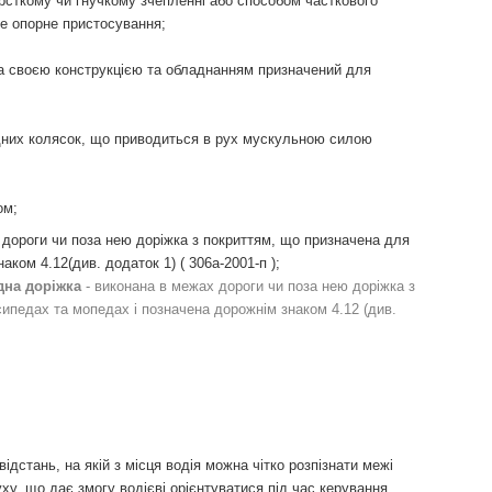
орсткому чи гнучкому зчепленні або способом часткового
е опорне пристосування;
за своєю конструкцією та обладнанням призначений для
лідних колясок, що приводиться в рух мускульною силою
ом;
дороги чи поза нею доріжка з покриттям, що призначена для
ком 4.12(див. додаток 1) ( 306а-2001-п );
една доріжка
- виконана в межах дороги чи поза нею доріжка з
ипедах та мопедах і позначена дорожнім знаком 4.12 (див.
ідстань, на якій з місця водія можна чітко розпізнати межі
ху, що дає змогу водієві орієнтуватися під час керування