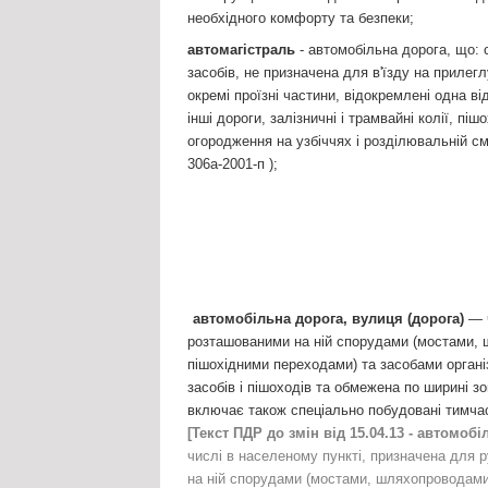
необхідного комфорту та безпеки;
автомагістраль
- автомобільна дорога, що: 
засобів, не призначена для в'їзду на прилег
окремі проїзні частини, відокремлені одна в
інші дороги, залізничні і трамвайні колії, пі
огородження на узбіччях і розділювальній см
306а-2001-п );
автомобільна дорога, вулиця (дорога)
— ч
розташованими на ній спорудами (мостами, 
пішохідними переходами) та засобами органі
засобів і пішоходів та обмежена по ширині з
включає також спеціально побудовані тимчасо
[Текст ПДР до змін від 15.04.13 - автомобі
числі в населеному пункті, призначена для р
на ній спорудами (мостами, шляхопроводами