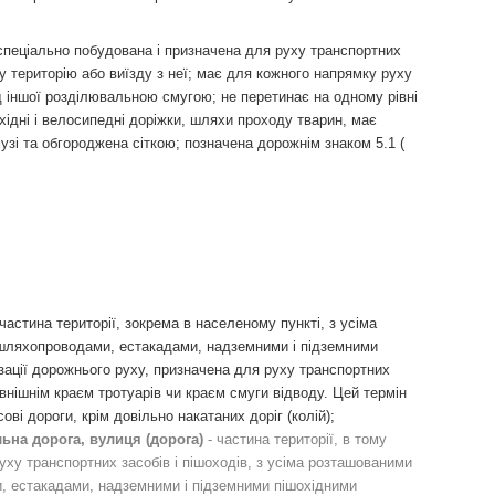
спеціально побудована і призначена для руху транспортних
лу територію або виїзду з неї; має для кожного напрямку руху
ід іншої розділювальною смугою; не перетинає на одному рівні
шохідні і велосипедні доріжки, шляхи проходу тварин, має
узі та обгороджена сіткою; позначена дорожнім знаком 5.1 (
астина території, зокрема в населеному пункті, з усіма
шляхопроводами, естакадами, надземними і підземними
зації дорожнього руху, призначена для руху транспортних
овнішнім краєм тротуарів чи краєм смуги відводу. Цей термін
ві дороги, крім довільно накатаних доріг (колій);
льна дорога, вулиця (дорога)
- частина території, в тому
уху транспортних засобів і пішоходів, з усіма розташованими
, естакадами, надземними і підземними пішохідними