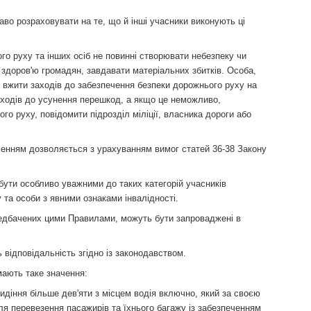
во розраховувати на те, що й інші учасники виконують ці
го руху та інших осіб не повинні створювати небезпеку чи
здоров'ю громадян, завдавати матеріальних збитків. Особа,
о вжити заходів до забезпечення безпеки дорожнього руху на
заходів до усунення перешкод, а якщо це неможливо,
го руху, повідомити підрозділ міліції, власника дороги або
ченням дозволяється з урахуванням вимог статей 36-38 Закону
 бути особливо уважними до таких категорій учасників
 та особи з явними ознаками інвалідності.
едбачених цими Правилами, можуть бути запроваджені в
 відповідальність згідно із законодавством.
мають таке значення:
сидіння більше дев'яти з місцем водія включно, який за своєю
я перевезення пасажирів та їхнього багажу із забезпеченням