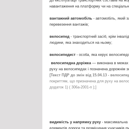
до експлуатації транспортних составів на ж
навантаження на платформу чи на спеціальн
вантажний автомобіль
- автомобіль, який 
перевезення вантажів;
велосипед
- транспортний засіб, крім інва
людини, яка знаходиться на ньому;
велосипедист
- особа, яка керує велосипед
велосипедна доріжка
— виконана в межах 
руху на велосипедах і позначена дорожнім зна
[Текст ПДР до змін від 15.04.13 - велосип
покриттям, що призначена для руху на велос
додаток 1) ( 306а-2001-п );]
видимість у напрямку руху
- максимальна в
елементів дороги та розміщення учасників ру