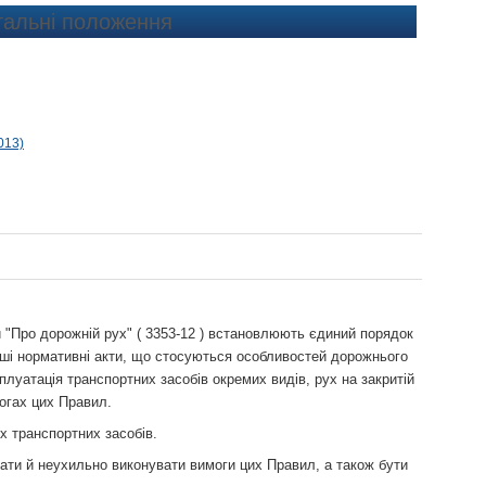
гальні положення
013)
 "Про дорожній рух" ( 3353-12 ) встановлюють єдиний порядок
Інші нормативні акти, що стосуються особливостей дорожнього
плуатація транспортних засобів окремих видів, рух на закритій
могах цих Правил.
х транспортних засобів.
ати й неухильно виконувати вимоги цих Правил, а також бути