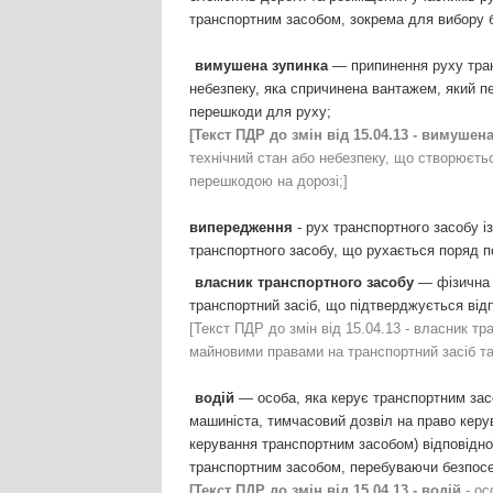
транспортним засобом, зокрема для вибору б
вимушена зупинка
— припинення руху тран
небезпеку, яка спричинена вантажем, який п
перешкоди для руху;
[Текст ПДР до змін від 15.04.13 - вимушен
технічний стан або небезпеку, що створюєть
перешкодою на дорозі;]
випередження
- рух транспортного засобу 
транспортного засобу, що рухається поряд по
власник транспортного засобу
— фізична 
транспортний засіб, що підтверджується ві
[Текст ПДР до змін від 15.04.13 - власник т
майновими правами на транспортний засіб та 
водій
— особа, яка керує транспортним засо
машиніста, тимчасовий дозвіл на право кер
керування транспортним засобом) відповідної
транспортним засобом, перебуваючи безпосе
[Текст ПДР до змін від 15.04.13 - водій
- ос