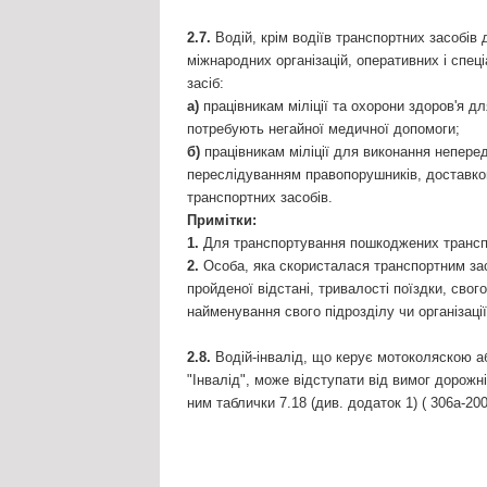
2.7.
Водій, крім водіїв транспортних засобі
міжнародних організацій, оперативних і спец
засіб:
а)
працівникам міліції та охорони здоров'я дл
потребують негайної медичної допомоги;
б)
працівникам міліції для виконання неперед
переслідуванням правопорушників, доставко
транспортних засобів.
Примітки:
1.
Для транспортування пошкоджених транспо
2.
Особа, яка скористалася транспортним зас
пройденої відстані, тривалості поїздки, сво
найменування свого підрозділу чи організації
2.8.
Водій-інвалід, що керує мотоколяскою а
"Інвалід", може відступати від вимог дорожніх 
ним таблички 7.18 (див. додаток 1) ( 306а-200