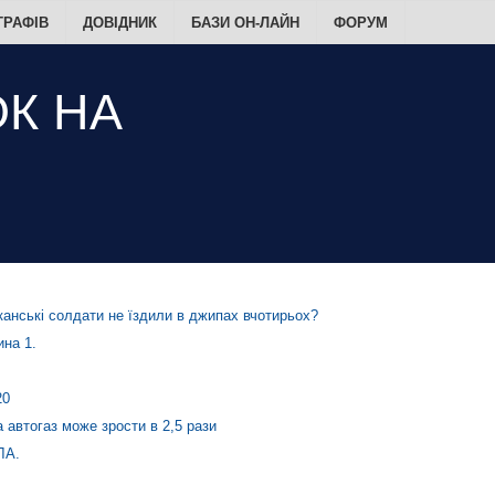
ТРАФІВ
ДОВІДНИК
БАЗИ ОН-ЛАЙН
ФОРУМ
анські солдати не їздили в джипах вчотирьох?
на 1.
20
а автогаз може зрости в 2,5 рази
ЛА.