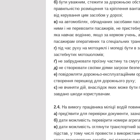
б)
бути уважним, стежити за дорожньою обстан
правильністю розміщення та кріплення вантаж
від керування цим засобом у дорозі;
в)
на автомобілях, обладнаних засобами пасив
ними і не перевозити пасажирів, не пристебн
яка навчає водінню, якщо за кермом учень, а 
пасажирам оперативних та спеціальних трансп
г)
під час руху на мотоциклі і мопеді бути в
застебнутих мотошоломів;
ґ)
не забруднювати проїзну частину та смугу
д)
не створювати своїми діями загрози безпе
е)
повідомляти дорожньо-експлуатаційним орг
створення перешкод для дорожнього руху;
є)
не вчиняти дій, внаслідок яких може бути 
завдано шкоди користувачам.
2.4.
На вимогу працівника міліції водій пови
а)
пред'явити для перевірки документи, зазнач
б)
дати можливість перевірити номери агрегат
в)
дати можливість оглянути транспортний зас
підстав, у тому числі провести з використан
стану транспортних засобів, які відповідно 