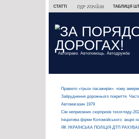
СТАТТІ
ПДР УКРАЇНИ
ТАБЛИЦЯ Ш
Автоправо. Автопомощь. Автодружба
Правило «трьох пасажирів»: чому америк
Забруднення дорожнього покриття. Части
Автомагазин 1979
Сім неприємних сюрпризів техогляду-20
Ініціатива фірми Коломойського: акциз н
ЯК УКРАЇНСЬКА ПОЛІЦІЯ ДТП РАХУВА