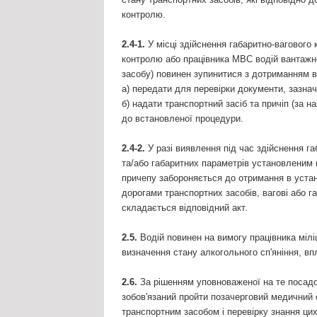
контролю.
2.4-1.
У місці здійснення габаритно-вагового 
контролю або працівника МВС водій вантажно
засобу) повинен зупинитися з дотриманням в
а) передати для перевірки документи, зазначен
б) надати транспортний засіб та причіп (за н
до встановленої процедури.
2.4-2.
У разі виявлення під час здійснення г
та/або габаритних параметрів установленим 
причепу забороняється до отримання в уста
дорогами транспортних засобів, вагові або 
складається відповідний акт.
2.5.
Водій повинен на вимогу працівника міл
визначення стану алкогольного сп'яніння, в
2.6.
За рішенням уповноваженої на те посадово
зобов'язаний пройти позачерговий медичний 
транспортним засобом і перевірку знання цих