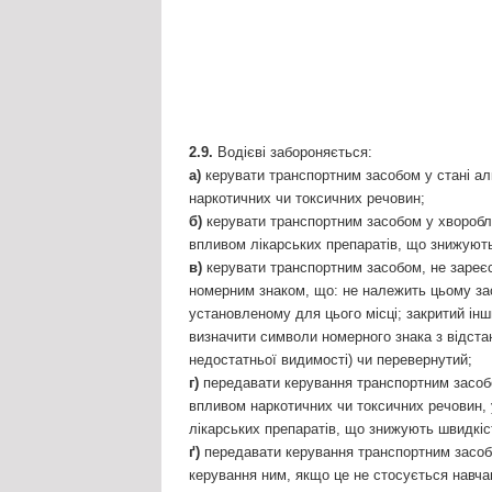
2.9.
Водієві забороняється:
а)
керувати транспортним засобом у стані ал
наркотичних чи токсичних речовин;
б)
керувати транспортним засобом у хворобли
впливом лікарських препаратів, що знижують 
в)
керувати транспортним засобом, не зареєс
номерним знаком, що: не належить цьому зас
установленому для цього місці; закритий ін
визначити символи номерного знака з відстан
недостатньої видимості) чи перевернутий;
г)
передавати керування транспортним засобом
впливом наркотичних чи токсичних речовин, 
лікарських препаратів, що знижують швидкість
ґ)
передавати керування транспортним засобо
керування ним, якщо це не стосується навча