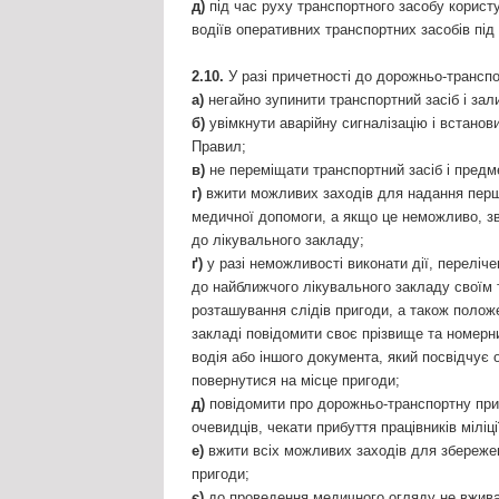
д)
під час руху транспортного засобу користу
водіїв оперативних транспортних засобів пі
2.10.
У разі причетності до дорожньо-транспо
а)
негайно зупинити транспортний засіб і зал
б)
увімкнути аварійну сигналізацію і встанови
Правил;
в)
не переміщати транспортний засіб і предм
г)
вжити можливих заходів для надання першо
медичної допомоги, а якщо це неможливо, зв
до лікувального закладу;
ґ)
у разі неможливості виконати дії, перелічен
до найближчого лікувального закладу своїм
розташування слідів пригоди, а також полож
закладі повідомити своє прізвище та номерн
водія або іншого документа, який посвідчує о
повернутися на місце пригоди;
д)
повідомити про дорожньо-транспортну приго
очевидців, чекати прибуття працівників міліці
е)
вжити всіх можливих заходів для збереженн
пригоди;
є)
до проведення медичного огляду не вжива