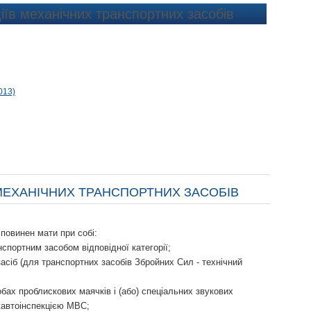
діїв механічних транспортних засобів
013)
В МЕХАНІЧНИХ ТРАНСПОРТНИХ ЗАСОБІВ
повинен мати при собі:
спортним засобом відповідної категорії;
асіб (для транспортних засобів Збройних Сил - технічний
бах проблискових маячків і (або) спеціальних звукових
жавтоінспекцією МВС;