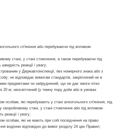
когольного сп'яніння або перебуваючи під впливом
вому стані, у стані стомлення, а також перебуваючи під
швидкість реакції і увагу;
трованим у Державтоінспекції, без номерного знака або з
обу; не відповідає вимогам стандартів; закріплений не в
шими предметами чи забруднений, що не дає змоги чітко
і 20 м; неосвітлений (у темну пору доби або в умовах
 особам, які перебувають у стані алкогольного сп'яніння, під
у хворобливому стані, у стані стомлення або під впливом
 реакції і увагу;
м особам, які не мають при собі посвідчення на право
ння водінню відповідно до вимог розділу 24 цих Правил;