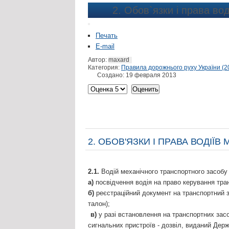
2. Обов`язки і права во
Печать
E-mail
Автор:
maxard
Категория:
Правила дорожнього руху України (2
Создано: 19 февраля 2013
2. ОБОВ'ЯЗКИ І ПРАВА ВОДІЇ
2.1.
Водій механічного транспортного засобу 
а)
посвідчення водія на право керування тран
б)
реєстраційний документ на транспортний з
талон);
в)
у разі встановлення на транспортних засо
сигнальних пристроїв - дозвіл, виданий Дер