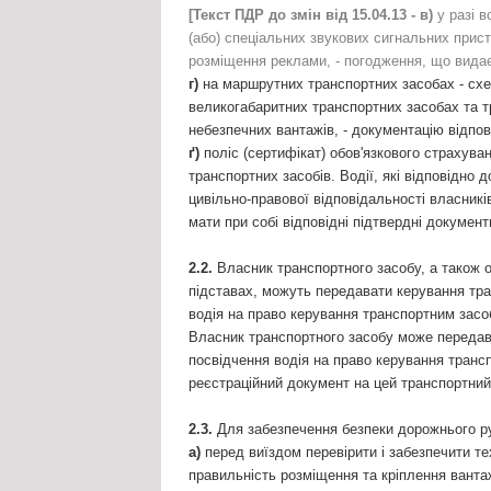
[Текст ПДР до змін від 15.04.13 - в)
у разі в
(або) спеціальних звукових сигнальних прист
розміщення реклами, - погодження, що видає
г)
на маршрутних транспортних засобах - схе
великогабаритних транспортних засобах та 
небезпечних вантажів, - документацію відпо
ґ)
поліс (сертифікат) обов'язкового страхува
транспортних засобів. Водії, які відповідно
цивільно-правової відповідальності власників
мати при собі відповідні підтвердні документ
2.2.
Власник транспортного засобу, а також о
підставах, можуть передавати керування тра
водія на право керування транспортним засоб
Власник транспортного засобу може передава
посвідчення водія на право керування трансп
реєстраційний документ на цей транспортний 
2.3.
Для забезпечення безпеки дорожнього ру
а)
перед виїздом перевірити і забезпечити те
правильність розміщення та кріплення ванта