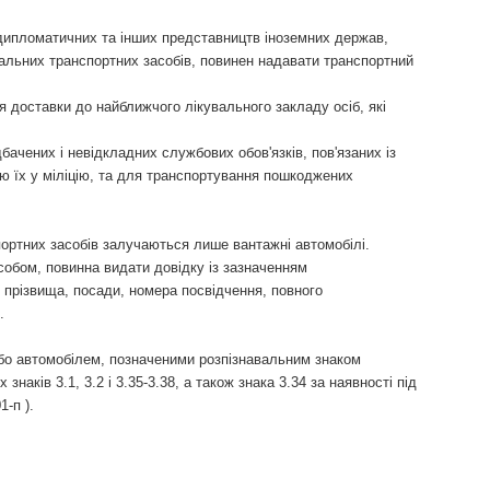
в дипломатичних та інших представництв іноземних держав,
іальних транспортних засобів, повинен надавати транспортний
я доставки до найближчого лікувального закладу осіб, які
бачених і невідкладних службових обов'язків, пов'язаних із
ю їх у міліцію, та для транспортування пошкоджених
ртних засобів залучаються лише вантажні автомобілі.
обом, повинна видати довідку із зазначенням
го прізвища, посади, номера посвідчення, повного
.
бо автомобілем, позначеними розпізнавальним знаком
знаків 3.1, 3.2 і 3.35-3.38, а також знака 3.34 за наявності під
1-п ).