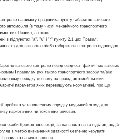
контролю на вимогу працівника пункту габаритно-вагового
го автомобіля (в тому числі механічного транспортного
имог цих Правил, а також:
і в підпунктах "а", "б" і "г" пункту 2.1 цих Правил;
аявності) для вагового та/або габаритного контролю відповідно
абаритно-вагового контролю невідповідності фактичних вагових
нормам і правилам рух такого транспортного засобу та/або
новленому порядку дозволу на проїзд автомобільними
габаритні параметри яких перевищують нормативні, про що
іції пройти в установленому порядку медичний огляд для
пливу наркотичних чи токсичних речовин.
ї особи Державтоінспекції, за наявності на те підстав, водій
огляд з метою визначення здатності безпечно керувати
 Правил та навичок водіння.