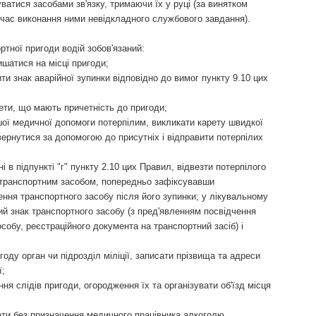
ватися засобами зв'язку, тримаючи їх у руці (за винятком
д час виконання ними невідкладного службового завдання).
ртної пригоди водій зобов'язаний:
ишатися на місці пригоди;
ти знак аварійної зупинки відповідно до вимог пункту 9.10 цих
ети, що мають причетність до пригоди;
ї медичної допомоги потерпілим, викликати карету швидкої
ернутися за допомогою до присутніх і відправити потерпілих
і в підпункті "г" пункту 2.10 цих Правил, відвезти потерпілого
 транспортним засобом, попередньо зафіксувавши
ення транспортного засобу після його зупинки; у лікувальному
ий знак транспортного засобу (з пред'явленням посвідчення
собу, реєстраційного документа на транспортний засіб) і
ду орган чи підрозділ міліції, записати прізвища та адреси
ї;
я слідів пригоди, огородження їх та організувати об'їзд місця
ти без призначення медичного працівника алкоголю,