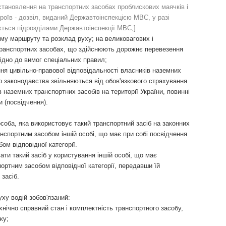
становлення на транспортних засобах проблискових маячків і
роїв - дозвіл, виданий Державтоінспекцією МВС, у разі
ться підрозділами Державтоінспекції МВС;]
му маршруту та розклад руху; на великовагових і
транспортних засобах, що здійснюють дорожнє перевезення
відно до вимог спеціальних правил;
ння цивільно-правової відповідальності власників наземних
 до законодавства звільняються від обов'язкового страхування
 наземних транспортних засобів на території України, повинні
и (посвідчення).
соба, яка використовує такий транспортний засіб на законних
нспортним засобом іншій особі, що має при собі посвідчення
ом відповідної категорії.
ти такий засіб у користування іншій особі, що має
ортним засобом відповідної категорії, передавши їй
засіб.
ху водій зобов'язаний:
хнічно справний стан і комплектність транспортного засобу,
жу;