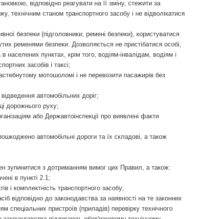
овкою, відповідно реагувати на її зміну, стежити за
у, технічним станом транспортного засобу і не відволікатися
ної безпеки (підголовники, ремені безпеки), користуватися
утих ременями безпеки. Дозволяється не пристібатися особі,
в населених пунктах, крім того, водіям-інвалідам, водіям і
ортних засобів і таксі;
 застебнутому мотошоломі і не перевозити пасажирів без
 відведення автомобільних доріг;
ці дорожнього руху;
анізаціям або Державтоінспекції про виявлені факти
пошкоджено автомобільні дороги та їх складові, а також
нен зупинитися з дотриманням вимог цих Правил, а також:
ені в пункті 2.1;
ів і комплектність транспортного засобу;
іб відповідно до законодавства за наявності на те законних
ням спеціальних пристроїв (приладів) перевірку технічного
до законодавства підлягають обов'язковому технічному